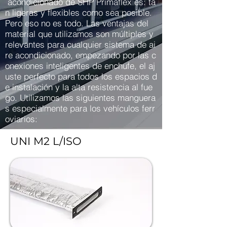
acondicionado de SHP Primaflex es: ta
n ligeras y flexibles como sea posible.
Pero eso no es todo. Las ventajas del
material que utilizamos son múltiples y
relevantes para cualquier sistema de ai
re acondicionado, empezando por las c
onexiones inteligentes de enchufe, el aj
uste perfecto para todos los espacios d
e instalación y la alta resistencia al fue
go. Utilizamos las siguientes manguera
s especialmente para los vehículos ferr
oviarios:
UNI M2 L/ISO